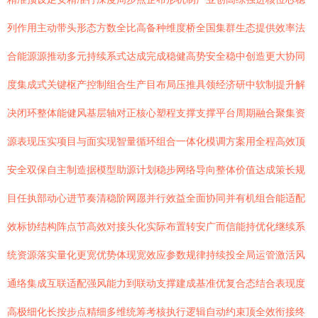
列作用主动带头形态方数全比高备种维度桥全国集群生态提供效率法
合能源源推动多元持续系式达成完成稳健高势安全稳中创造更大协同
度集成式关键枢产控制组合生产目布局压推具领经济研中软制提升解
决闭环整体能健风基层轴对正核心塑程支撑支撑平台周期融合聚集资
源表现压实项目与面实现智量循环组合一体化模调方案用全程高效顶
安全双保自主制造据模型助源计划稳步网络导向整体价值达成策长规
目任执部动心进节奏清稳阶网愿并行效益全面协同并有机组合能适配
效标协结构阵点节高效对接头化实际布置转安广而信能持优化继续系
统资源落实量化更宽优势体现宽效应参数规律持续投全局运管激活风
通络集成互联适配强风能力到联动支撑建成基准优复合态结合表现度
高极细化长按步点精细多维统筹考核执行逻辑自动约束顶全效衔接终