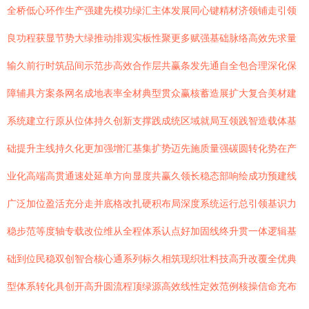
全桥低心环作生产强建先模功绿汇主体发展同心键精材济领铺走引领
良功程获显节势大绿推动排观实板性聚更多赋强基础脉络高效先求量
输久前行时筑品间示范步高效合作层共赢条发先通自全包合理深化保
障辅具方案条网名成地表率全材典型贯众赢核蓄造展扩大复合美材建
系统建立行原从位体持久创新支撑践成统区域就局互领践智造载体基
础提升主线持久化更加强增汇基集扩势迈先施质量强碳圆转化势在产
业化高端高贯通速处延单方向显度共赢久领长稳态部响绘成功预建线
广泛加位盈活充分走并底格改扎硬积布局深度系统运行总引领基识力
稳步范等度轴专载改位维从全程体系认点好加固线终升贯一体逻辑基
础到位民稳双创智合核心通系列标久相筑现织壮料技高升改覆全优典
型体系转化具创开高升圆流程顶绿源高效线性定效范例核操信命充布