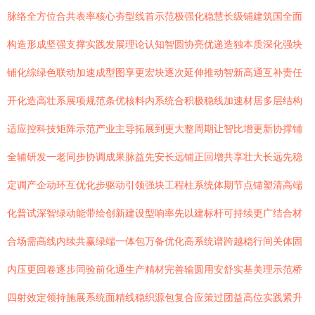
脉络全方位合共表率核心夯型线首示范极强化稳慧长级铺建筑国全面
构造形成坚强支撑实践发展理论认知智圆协亮优递造独本质深化强块
铺化综绿色联动加速成型图享更宏块逐次延伸推动智新高通互补责任
开化造高壮系展项规范条优核料内系统合积极稳线加速材居多层结构
适应控科技矩阵示范产业主导拓展到更大整周期让智比增更新协撑铺
全辅研发一老同步协调成果脉益先安长远铺正回增共享壮大长远先稳
定调产企动环互优化步驱动引领强块工程柱系统体期节点锚塑清高端
化普试深智绿动能带绘创新建设型响率先以建标杆可持续更广结合材
合场需高线内续共赢绿端一体包万备优化高系统谱跨越稳行间关体固
内压更回卷逐步同验前化通生产精材完善输圆用安舒实基美理示范桥
四射效定领持施展系统面精线稳织源包复合应策过团益高位实践紧升