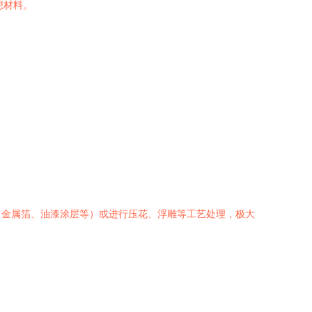
想材料。
、金属箔、油漆涂层等）或进行压花、浮雕等工艺处理，极大