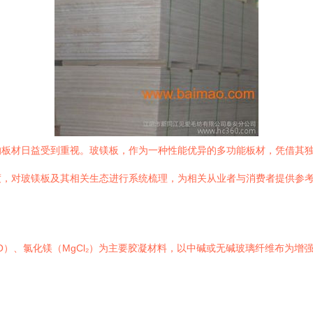
的板材日益受到重视。玻镁板，作为一种性能优异的多功能板材，凭借其
度，对玻镁板及其相关生态进行系统梳理，为相关从业者与消费者提供参
O）、氯化镁（MgCl₂）为主要胶凝材料，以中碱或无碱玻璃纤维布为